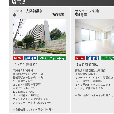
シティ・光陽朝霞泉
サンライフ
水 703号室
501号室
【９月引渡価格】
【９月引渡価格】
２路線２駅利用可
南西角部屋で陽当たり良好
朝霞台駅まで徒歩約１３分
１３階建て５階部分
北朝霞駅まで徒歩約１５分
キッチン・ユニットバス新品交換
１３階建て７階部分
ペット飼育可（要細則）
３ＬＤＫへ間取り変更可
１４５戸のビッグコミュニティ
人気の対面キッチン
ベルクまで徒歩約１２分
ＬＤＫ約１８.６帖
ペット飼育可（要細則）
≪自社物件につき仲介手数料０円
サミットストアまで徒歩約８分
ファミリーマートまで徒歩約４分
≪自社物件につき仲介手数料０円≫