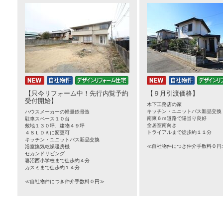
【只今リフォーム中！先行内覧予約
【９月引渡価格】
受付開始】
木下工務店の家
キッチン・ユニットバス新品交換
ハウスメーカーの軽量鉄骨造
南東６ｍ道路で陽当り良好
駐車スペース１０台
全居室南向き
敷地１３０坪、建物４９坪
トライアルまで徒歩約１１分
４ＳＬＤＫに変更可
キッチン・ユニットバス新品交換
≪自社物件につき仲介手数料０円
浴室換気乾燥暖房機
セカンドリビング
妻沼西小学校まで徒歩約４分
カスミまで徒歩約１４分
≪自社物件につき仲介手数料０円≫