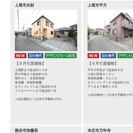
上尾市弁財
上尾市平方
【９月引渡価格】
【９月引渡価格】
上尾駅まで徒歩約１５分
平方小学校まで徒歩約６分
西小学校まで徒歩約９分
人気の対面キッチン
都市ガス・全居室収納
浴室乾燥機・グルニエ
食洗機・浴室乾燥機
セブンイレブンまで徒歩約５分
セブンイレブンまで徒歩約６分
アリオまで車約１０分
マイカイマートまで徒歩約７分
≪自社物件につき仲介手数料０円
≪自社物件につき仲介手数料０円≫
熊谷市弥藤吾
本庄市万年寺