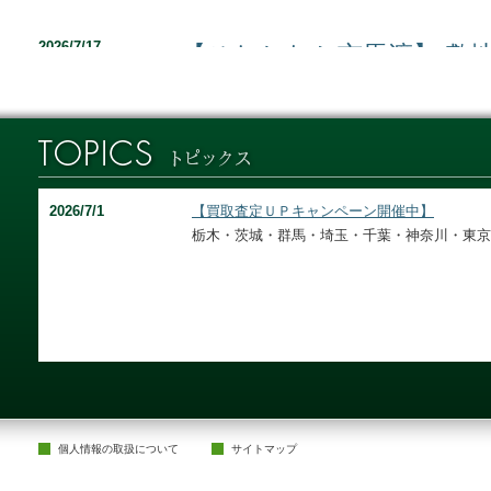
2026/7/17
【ひたちなか市馬渡】 敷
ペース１０台可 建築条件
で徒歩約９分 セブンイレ
2026/7/12
【朝霞市泉水】 ２路線２
北朝霞駅１５分 １３階建
取り変更可 対面キッチン
ット飼育可（要細則）
2026/7/12
【芳賀郡益子町七井中央】
シア５分 土地８１坪 建
個人情報の取扱について
サイトマップ