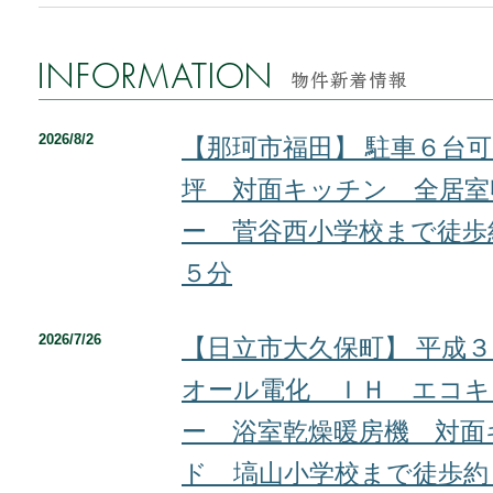
2026/8/2
【那珂市福田】 駐車６台
坪 対面キッチン 全居室
ー 菅谷西小学校まで徒歩
５分
2026/7/26
【日立市大久保町】 平成
オール電化 ＩＨ エコキ
ー 浴室乾燥暖房機 対面
ド 塙山小学校まで徒歩約