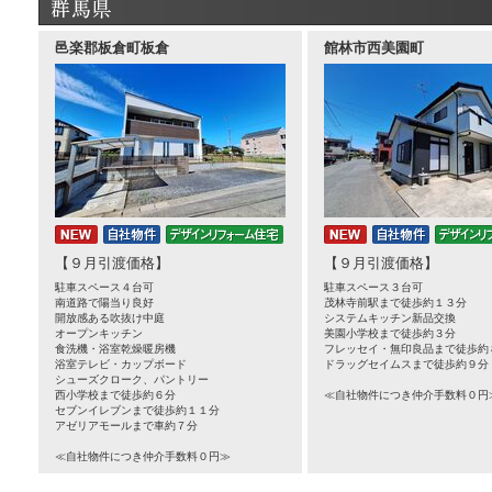
邑楽郡板倉町板倉
館林市西美園町
【９月引渡価格】
【９月引渡価格】
駐車スペース４台可
駐車スペース３台可
南道路で陽当り良好
茂林寺前駅まで徒歩約１３分
開放感ある吹抜け中庭
システムキッチン新品交換
オープンキッチン
美園小学校まで徒歩約３分
食洗機・浴室乾燥暖房機
フレッセイ・無印良品まで徒歩約
浴室テレビ・カップボード
ドラッグセイムスまで徒歩約９分
シューズクローク、パントリー
西小学校まで徒歩約６分
≪自社物件につき仲介手数料０円
セブンイレブンまで徒歩約１１分
アゼリアモールまで車約７分
≪自社物件につき仲介手数料０円≫