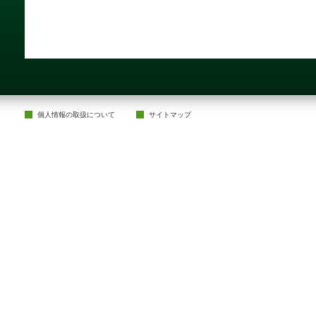
取り変更可 対面キッチン
ット飼育可（要細則）
2026/7/12
【芳賀郡益子町七井中央】
シア５分 土地８１坪 建
個人情報の取扱について
サイトマップ
画整理地内 食洗機 浴
七井駅３分
2026/7/5
【宇都宮市鶴田町】 鶴田
道路 駐車並列３台まで増
キッチン 全居室収納 ヨ
４分