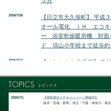
５分
2026/7/26
【日立市大久保町】 平成
オール電化 ＩＨ エコキ
ー 浴室乾燥暖房機 対面
ド 塙山小学校まで徒歩約
2026/7/17
【ひたちなか市馬渡】 敷
ペース１０台可 建築条件
で徒歩約９分 セブンイレ
2026/7/12
【朝霞市泉水】 ２路線２
北朝霞駅１５分 １３階建