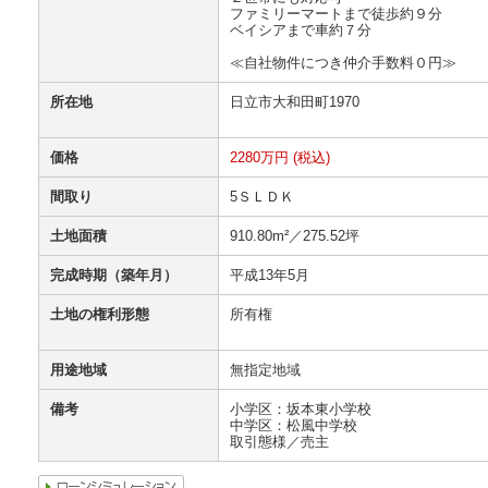
ファミリーマートまで徒歩約９分
ベイシアまで車約７分
≪自社物件につき仲介手数料０円≫
所在地
日立市大和田町1970
価格
2280万円 (税込)
間取り
5ＳＬＤＫ
土地面積
910.80m²／275.52坪
完成時期（築年月）
平成13年5月
土地の権利形態
所有権
用途地域
無指定地域
備考
小学区：坂本東小学校
中学区：松風中学校
取引態様／売主