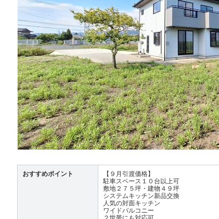
おすすめポイント
【９月引渡価格】
駐車スペース１０台以上可
敷地２７５坪・建物４９坪
システムキッチン新品交換
人気の対面キッチン
ワイドバルコニー
２世帯にも対応可