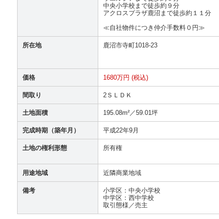
中央小学校まで徒歩約９分
アクロスプラザ鹿沼まで徒歩約１１分
≪自社物件につき仲介手数料０円≫
所在地
鹿沼市寺町1018-23
価格
1680万円 (税込)
間取り
2ＳＬＤＫ
土地面積
195.08m²／59.01坪
完成時期（築年月）
平成22年9月
土地の権利形態
所有権
用途地域
近隣商業地域
備考
小学区：中央小学校
中学区：西中学校
取引態様／売主